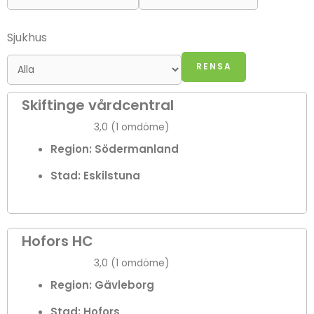
Sjukhus
S
S
S
S
S
S
S
Skiftinge vårdcentral
i
i
i
i
i
i
i
3,0 (1 omdöme)
d
d
d
d
d
d
d
Region: Södermanland
a
a
a
a
a
a
a
Stad:
Eskilstuna
Hofors HC
3,0 (1 omdöme)
Region: Gävleborg
Stad:
Hofors