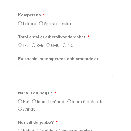
Kompetens
Läkare
Sjuksköterska
Total antal år arbetslivserfarenhet
1-2
3-5
6-10
>10
Ev specialistkompetens och arbetade år
När vill du börja?
Nu!
Inom 1 månad
Inom 6 månader
Annat
Hur vill du jobba?