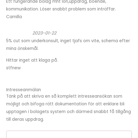
Ett fungerande bolag mht lön,uppdrag, boende,
kommunikation. Löser snabbt problem som inträffar.
Camilla
2023-01-22
5% cut som underkonsult, inget tjafs om vite, schema efter
mina önskemål.
Hittar inget att klaga på.
stfnew
Intresseanmälan
Tänk på att skriva en så komplett intresseansökan som
möjligt och bifoga rätt dokumentation för att enklare bli
upptagen i bolagets system och därmed snabbt få tillgång
till deras uppdrag.