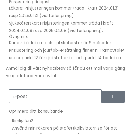
Prisjustering tidigast
Läkare: Prisjusteringen kommer träda i kraft 2024.01.31
resp 2025.01.31 (vid förlängning).
Sjuksköterskor: Prisjusteringen kommer träda i kraft
2024.04.08 resp 2025.04.08 (vid förlängning).
Övrig info
Karens för läkare och sjuksköterskor är 6 månader.
Prisjustering och jour/ob-ersättning finner ni i ramavtalet
under punkt 12 för sjuksköterskor och punkt 14 för läkare.
Anmäl dig till vårt nyhetsbrev så får du ett mail varje gång
vi uppdaterar våra avtal.
S
e
K
I
m
C
K
A
a
Optimera ditt konsultande
i
Rimlig lön?
l
Använd miniräkaren på stafettkalkylatorn.se för att