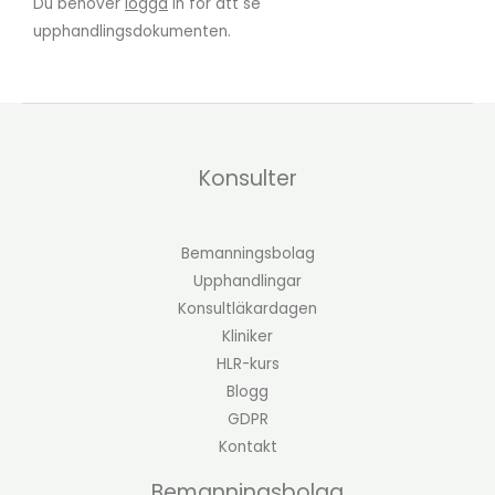
Du behöver
logga
in för att se
upphandlingsdokumenten.
Konsulter
Bemanningsbolag
Upphandlingar
Konsultläkardagen
Kliniker
HLR-kurs
Blogg
GDPR
Kontakt
Bemanningsbolag