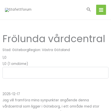
Hoppa
Sök
till
innehåll
Frölunda vårdcentral
Stad:
Göteborg
Region: Västra Götaland
1,0
1,0 (1 omdöme)
Lämna omdöme
2025-12-17
Jag vill framföra mina synpunkter angående denna
vårdcentral som ligger i Göteborg, i ett område med stor