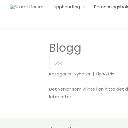
Hoppa
Upphandling
Bemanningsbol
till
innehåll
Blogg
Sök
Kategorier:
Nyheter
|
Tips&Trix
Det verkar som vi inte kan hitta det 
letar efter.