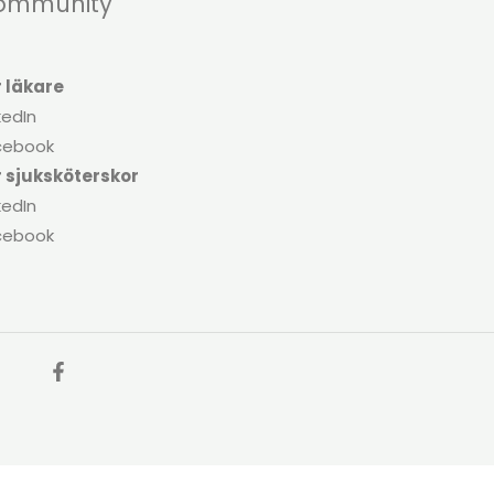
ommunity
r läkare
kedIn
cebook
r sjuksköterskor
kedIn
cebook