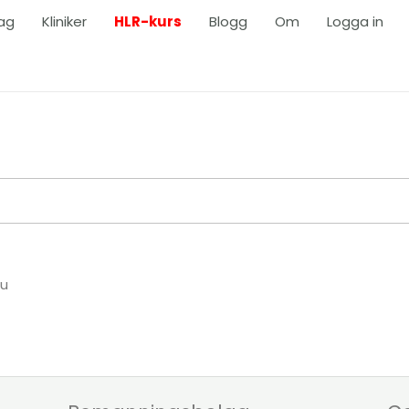
ag
Kliniker
HLR-kurs
Blogg
Om
Logga in
du