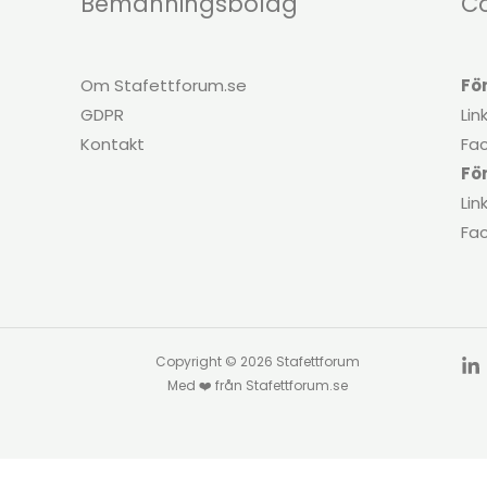
Bemanningsbolag
C
Om Stafettforum.se
Fö
GDPR
Lin
Kontakt
Fa
Fö
Lin
Fa
Copyright © 2026 Stafettforum
Med ❤️ från Stafettforum.se